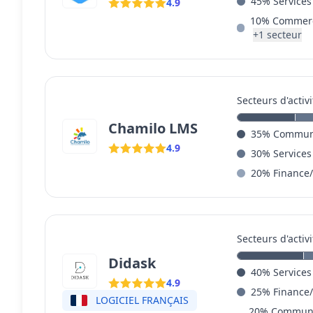
45
%
Services
4.9
10
%
Commerc
+
1
secteur
Secteurs d'activi
Chamilo LMS
35
%
Communi
4.9
30
%
Services
20
%
Finance
Secteurs d'activi
Didask
40
%
Services
4.9
25
%
Finance
LOGICIEL FRANÇAIS
20
%
Communi