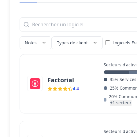
Notes
Types de client
Logiciels Fr
Secteurs d'activi
Factorial
35
%
Services
25
%
Commerc
4.4
20
%
Communi
+
1
secteur
Secteurs d'activi