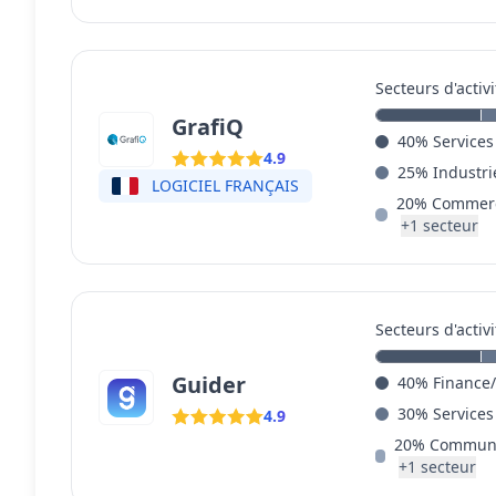
Secteurs d'activi
GrafiQ
40
%
Services
4.9
25
%
Industri
LOGICIEL FRANÇAIS
20
%
Commerc
+
1
secteur
Secteurs d'activi
Guider
40
%
Finance
30
%
Services
4.9
20
%
Communi
+
1
secteur