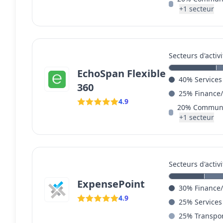
+
1
secteur
Secteurs d'activi
EchoSpan Flexible
40
%
Services
360
25
%
Finance
4.9
20
%
Communi
+
1
secteur
Secteurs d'activi
ExpensePoint
30
%
Finance
4.9
25
%
Services
25
%
Transpo