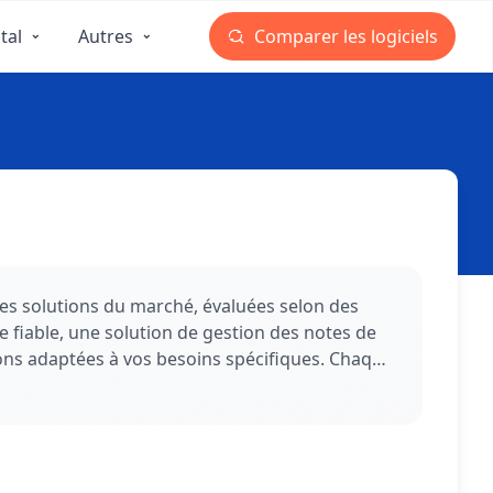
tal
Autres
Comparer les logiciels
es solutions du marché, évaluées selon des
 fiable, une solution de gestion des notes de
ions adaptées à vos besoins spécifiques. Chaque
ités d'intégration avec votre écosystème
rmet de comparer objectivement les différentes
ieux dans votre processus de sélection et
tre organisation.