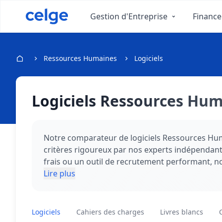
Gestion d'Entreprise
Finance
Ressources Humaines
Logiciels
Logiciels Ressources Hu
Notre comparateur de logiciels Ressources Hum
critères rigoureux par nos experts indépendants
frais ou un outil de recrutement performant, n
logiciel est noté sur son rapport qualité-prix, 
Lire plus
existant, la qualité de son support client et s
options disponibles et d'identifier les avantag
bénéficiez gratuitement des conseils personnalis
Logiciels
Cahiers des charges
Livres blancs