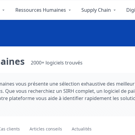
Ressources Humaines
Supply Chain
Digi
maines
2000+ logiciels trouvés
aines vous présente une sélection exhaustive des meilleur
. Que vous recherchiez un SIRH complet, un logiciel de paie
otre plateforme vous aide à identifier rapidement les solut
son ergonomie, la richesse de ses fonctionnalités, ses capac
on potentiel d'évolution. Notre approche impartiale vous pe
es concurrentiels de chaque solution. Gagnez un temps préc
és de nos experts pour choisir le logiciel RH idéal pour vo
Cas clients
Articles conseils
Actualités