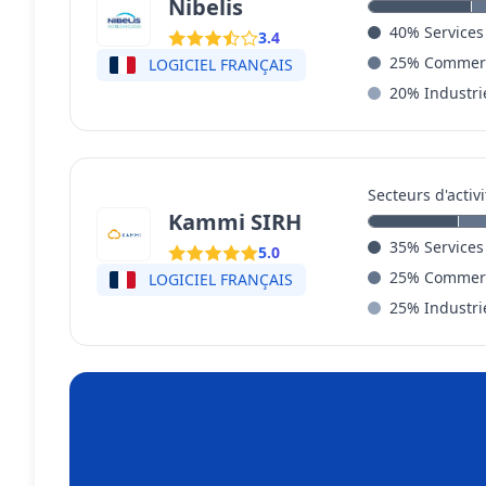
Nibelis
40
%
Services
3.4
25
%
Commerc
LOGICIEL FRANÇAIS
20
%
Industri
Secteurs d'activi
Kammi SIRH
35
%
Services
5.0
25
%
Commerc
LOGICIEL FRANÇAIS
25
%
Industri