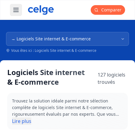
Comparer
Ouvrir le menu principal
Navigation dans l'arborescence
Vous êtes ici : Logiciels Site internet & E-commerce
Logiciels Site internet
127 logiciels
& E-commerce
trouvés
Trouvez la solution idéale parmi notre sélection
complète de logiciels Site internet & E-commerce,
rigoureusement évalués par nos experts. Que vous
recherchiez une plateforme e-commerce performante,
Lire plus
un CMS intuitif ou un outil de création de site web,
notre comparateur vous présente les meilleures