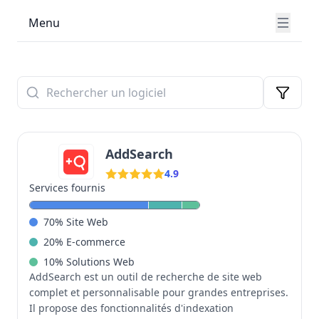
options du marché. Chaque solution est analysée
Menu
selon des critères essentiels : facilité d'utilisation,
fonctionnalités, évolutivité, référencement, sécurité et
support. Comparez les fonctionnalités et tarifs pour
trouver l'outil qui propulsera votre présence digitale
et vos ventes en ligne.
AddSearch
4.9
Services fournis
70
%
Site Web
20
%
E-commerce
10
%
Solutions Web
AddSearch est un outil de recherche de site web
complet et personnalisable pour grandes entreprises.
Il propose des fonctionnalités d'indexation