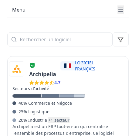
maintenance, solutions de Prise de commande, outils
Menu
de Géolocalisation, systèmes de Gestion de la Relation
Fournisseurs (SRM), logiciels d'Ordonnancement et
solutions CAO/FAO. Chaque logiciel est
rigoureusement analysé selon six critères essentiels :
Budget (rapport qualité-prix), Ergonomie (facilité
d'utilisation), Fonctionnalités (couverture des besoins
métiers), Intégrations (compatibilité avec votre
écosystème), Support client (qualité de
LOGICIEL
l'accompagnement) et Potentiel d'évolution (pérennité
FRANÇAIS
de la solution). Bénéficiez de l'expertise Celge pour
Archipelia
comparer objectivement les solutions du marché,
4.7
identifier celles qui correspondent précisément à vos
Secteurs d'activité
enjeux logistiques et faire un choix éclairé pour
optimiser durablement votre Supply Chain, de la
40
%
Commerce et Négoce
commande à la livraison.
25
%
Logistique
20
%
Industrie
+
1
secteur
Archipelia est un ERP tout-en-un qui centralise
l'ensemble des processus d'entreprise. Ce logiciel