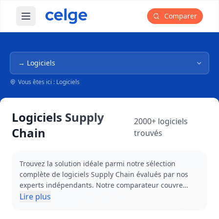
Comparer
Ouvrir le menu principal
Navigation dans l'arborescence
Vous êtes ici : Logiciels
Logiciels Supply
2000+ logiciels
Chain
trouvés
Trouvez la solution idéale parmi notre sélection
complète de logiciels Supply Chain évalués par nos
experts indépendants. Notre comparateur couvre
l'ensemble des maillons de votre chaîne logistique :
Lire plus
Gestion de Transport (TMS), WMS pour vos entrepôts,
MES pour votre production, GMAO pour votre