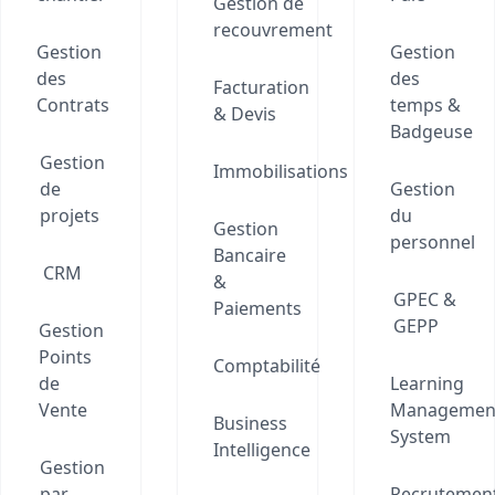
Gestion de
recouvrement
Gestion
Gestion
des
des
Facturation
Contrats
temps &
& Devis
Badgeuse
Gestion
Immobilisations
de
Gestion
projets
du
Gestion
personnel
Bancaire
CRM
&
GPEC &
Paiements
GEPP
Gestion
Points
Comptabilité
de
Learning
Vente
Managemen
Business
System
Intelligence
Gestion
par
Recrutemen