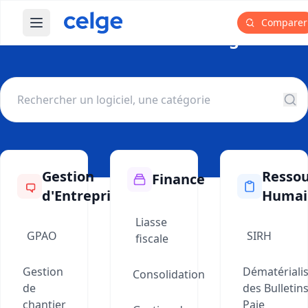
Comparer
Ouvrir le menu principal
Parcourir toutes les catégories
Gestion
Ressou
Finance
d'Entreprise
Humai
Liasse
GPAO
SIRH
fiscale
Gestion
Dématériali
Consolidation
de
des Bulletin
chantier
Paie