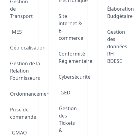
Électronique
Gestion
de
Élaboration
Transport
Site
Budgétaire
internet &
E-
MES
Gestion
commerce
des
données
Géolocalisation
Conformité
RH
Réglementaire
BDESE
Gestion de la
Relation
Cybersécurité
Fournisseurs
GED
Ordonnancement
Gestion
Prise de
des
commande
Tickets
&
GMAO