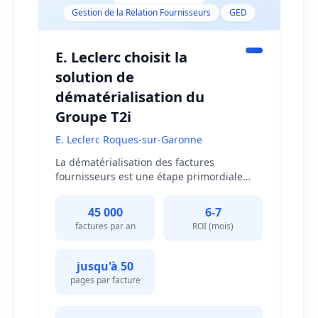
Gestion de la Relation Fournisseurs
GED
E. Leclerc choisit la
solution de
dématérialisation du
Groupe T2i
E. Leclerc Roques-sur-Garonne
La dématérialisation des factures
fournisseurs est une étape primordiale
dans la transformation digitale de
l'entreprise.E. Leclerc de Roques-sur-
45 000
6-7
Garonne a choisi la solution de
factures par an
ROI (mois)
dématérialisation des factures du Groupe
T2i pour optimiser les flux dans son service
financier et gagner en productivité.
jusqu'à 50
pages par facture