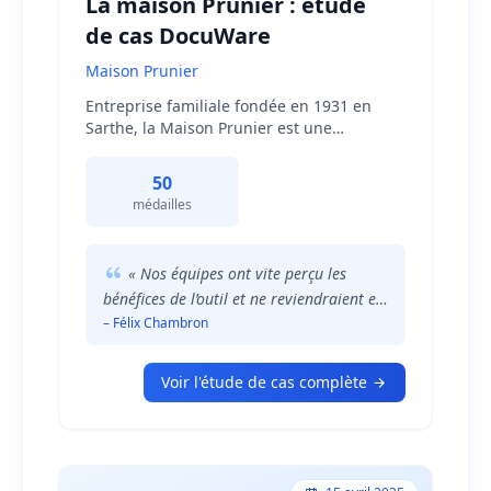
La maison Prunier : étude
de cas DocuWare
Maison Prunier
Entreprise familiale fondée en 1931 en
Sarthe, la Maison Prunier est une
référence de la charcuterie haut de
gamme. Basée à Connerré, au c\u0153ur
50
du berceau des rillettes du Mans, cette
médailles
entreprise labellisée PME+ pour son
engagement écoresponsable, est reconnue
pour la qualité exceptionnelle de ses
« Nos équipes ont vite perçu les
produits. Avec plus de 50 médailles
bénéfices de l’outil et ne reviendraient en
remportées au Concours Général Agricole
arrière pour rien au monde. »
– Félix Chambron
de Paris, elle réalise un chiffre d’affaires de
40 millions d’euros et emploie 180
collaborateurs, répartis sur deux sites de
Voir l'étude de cas complète
production.