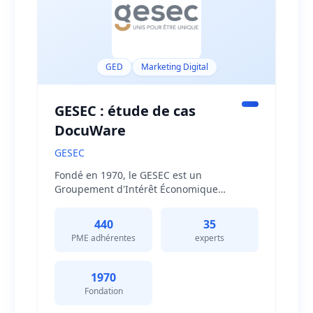
GED
Marketing Digital
GESEC : étude de cas
DocuWare
GESEC
Fondé en 1970, le GESEC est un
Groupement d'Intérêt Économique
regroupant 440 PME spécialisées dans le
génie climatique et électrique sur tout le
440
35
territoire français. Avec plus de 35 experts,
PME adhérentes
experts
le GESEC accompagne quotidiennement
ces entreprises en leur proposant une
offre de services adaptée aux évolutions
1970
techniques et réglementaires. Face aux
Fondation
défis de la digitalisation, le groupement a