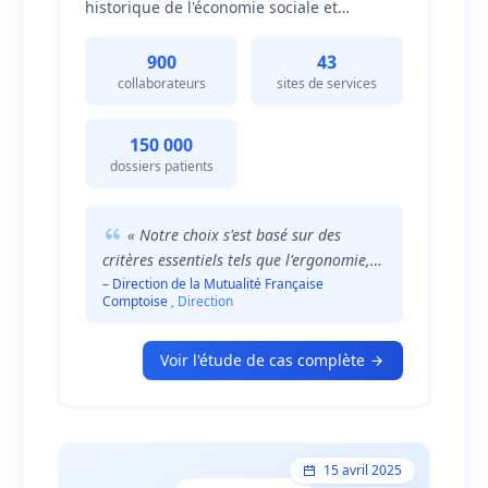
historique de l'économie sociale et
solidaire, fait figure de précurseur dans la
transformation numérique du secteur
900
43
mutualiste. Membre du réseau Mutualité
collaborateurs
sites de services
Française qui fédère 563 mutuelles santé
et protège 38 millions de personnes, cette
structure emploie 900 collaborateurs
150 000
répartis sur 43 sites de Services de Soins et
dossiers patients
d'Accompagnement Mutualistes.
« Notre choix s'est basé sur des
critères essentiels tels que l'ergonomie,
les capacités d'indexation intelligente et
– Direction de la Mutualité Française
Comptoise
, Direction
la conformité réglementaire, notamment
vis-à-vis de la facturation électronique
2024. »
Voir l'étude de cas complète
15 avril 2025