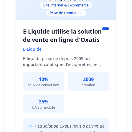
compréhension dans nos futurs échanges
Site internet & E-commerce
ainsi qu'une garantie de compréhension
de nos besoins. »
Prise de commande
E-Liquide utilise la solution
de vente en ligne d'Oxatis
E-Liquide
E-liquide propose depuis 2009 un
important catalogue d'e-cigarettes, e-
liquides et accessoires de vapotage via sa
boutique en ligne. Pour se développer sur
10%
2009
ce marché concurrentiel, l'entreprise a fait
taux de conversion
création
le choix de la solution de vente en ligne
Oxatis.
25%
CA sur mobile
« La solution Oxatis nous a permis de