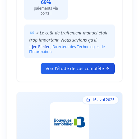
de la distribution, LinPepCo a souhaité
69%
optimiser son processus de recouvrement
paiements via
clients. Ce changement est un réel gain
portail
stratégique que l'entreprise va capitaliser
pour les prochaines années.
« Le coût de traitement manuel était
trop important. Nous savions qu'il
existait un processus plus rapide et plus
– Jen Pfeifer
, Directeur des Technologies de
l'Information
rentable pour effectuer nos relances et
pour que nos clients paient leurs factures.
Le CRM de recouvrement TermSync
Voir l'étude de cas complète
d'Esker répondait à nos besoins. »
16 avril 2025