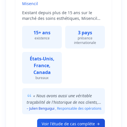
Misencil
Existant depuis plus de 15 ans sur le
marché des soins esthétiques, Misencil
compte une clientèle répartie un peu
partout dans le monde. De par notre
15+ ans
3 pays
expansion, l'utilisation de l'outil Sellsy nous
existence
présence
aide notamment dans tout ce qui concerne
internationale
la gestion administrative et commerciale
de notre entité comme la fonction
marketing.
États-Unis,
France,
Canada
bureaux
« Nous avons aussi une véritable
traçabilité de l'historique de nos clients,
ce qui nous permet de mieux les
– Julien Benguigui
, Responsable des opérations
connaître afin de leur offrir une relation
client plus humaine et authentique. »
Voir l'étude de cas complète