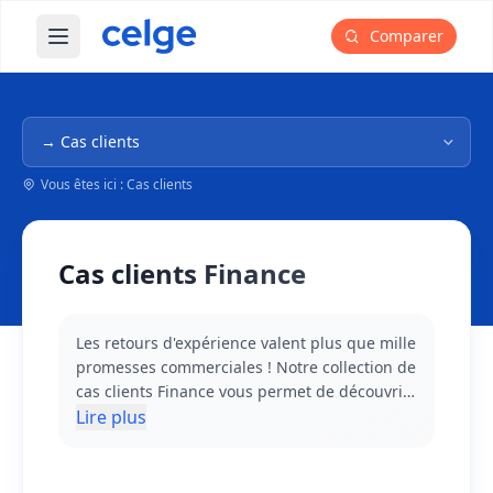
Comparer
Ouvrir le menu principal
Navigation dans l'arborescence
Vous êtes ici : Cas clients
Cas clients Finance
Les retours d'expérience valent plus que mille
promesses commerciales ! Notre collection de
cas clients Finance vous permet de découvrir
comment des entreprises comme la vôtre ont
Lire plus
concrètement mis en œuvre leurs solutions
logicielles et quels bénéfices elles en ont
tirés. Ces témoignages couvrent l'ensemble