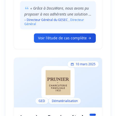
décidé de mettre en place une solution de
gestion documentaire mutualisée pour
« Grâce à DocuWare, nous avons pu
faciliter la transition numérique de ses
proposer à nos adhérents une solution de
adhérents.
qualité à un coût maîtrisé. Les PME
– Directeur Général du GESEC
, Directeur
Général
peuvent désormais se concentrer sur leur
cœur de métier tout en bénéficiant
d'outils digitaux performants. »
Voir l'étude de cas complète
10 mars 2025
GED
Dématérialisation