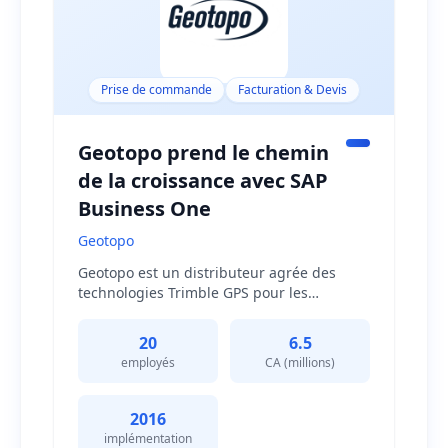
Prise de commande
Facturation & Devis
Geotopo prend le chemin
de la croissance avec SAP
Business One
Geotopo
Geotopo est un distributeur agrée des
technologies Trimble GPS pour les
arpenteurs, sociétés de construction,
autorités locales et consultants en
20
6.5
ingénierie et design, composé de vingt
employés
CA (millions)
employés. En 2016, la société a remplacé
avec l'aide de Work Well les diverses
applications servant à sa comptabilité et
2016
vente dans une unique solution intégrée –
implémentation