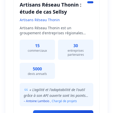
Artisans Réseau Thonin :
étude de cas Sellsy
Artisans Réseau Thonin
Artisans Réseau Thonin est un
groupement d'entreprises régionales
spécialisées dans la rénovation
énergétique. Prestataire de services
15
30
commerciaux et administratifs pour les
commerciaux
entreprises
entreprises de leur réseau, A.R.T. dispose
partenaires
de 15 commerciaux sur le terrain qui
couvrent les différents départements des
régions Grand Est et Bourgogne-Franche-
5000
Comté et proposent ainsi différents types
devis annuels
de travaux dans la rénovation énergétique.
« L'agilité et l'adaptabilité de l'outil
grâce à son API ouverte sont les points
forts de Sellsy pour notre secteur
– Antoine Lambois
, Chargé de projets
d'activité. Nous avons pu coupler la
solution à différents logiciels métiers. »