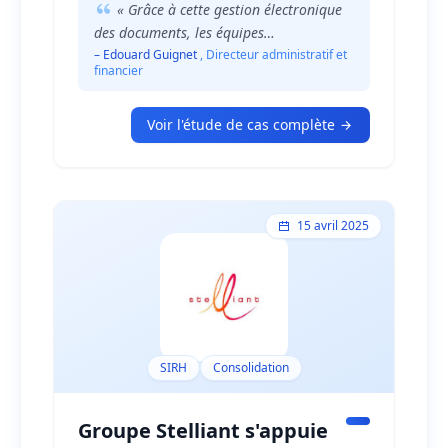
« Grâce à cette gestion électronique
des documents, les équipes
administratives ont retrouvé une certaine
– Edouard Guignet
, Directeur administratif et
financier
sérénité, elles sont moins écrasées par les
tâches administratives à faible valeur
ajoutée, et elles ont gagné en
Voir l'étude de cas complète
productivité. Notre ROI se positionne
entre 6 à 7 mois uniquement sur la
rationalisation des coûts administratifs. »
15 avril 2025
SIRH
Consolidation
Groupe Stelliant s'appuie