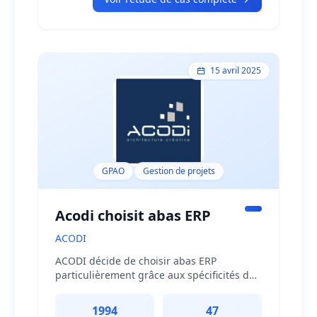
aujourd'hui. Quand nous avons
commencé à travailler avec Talentia,
j'avais trois attentes : tout d'abord, la RH
devait assurer efficacement son quotidien
avec 2 500 paies tous les mois et 450
15 avril 2025
recrutements par an. Ma seconde attente,
c'était que la RH Groupe se projette au-
delà de la simple « administration du
personnel » à travers 3 autres champs :
Engagement et formations des
collaborateurs, être un agent du
changement et contribuer à la stratégie.
GPAO
Gestion de projets
»
Acodi choisit abas ERP
ACODI
ACODI décide de choisir abas ERP
particulièrement grâce aux spécificités de
son CRM, de la Gestion de production, de
la Comptabilité et pour la faculté d'ABAS
1994
47