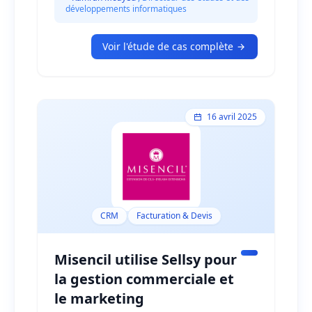
développements informatiques
DocuWare est très simple d'utilisation et
intuitif. »
Voir l'étude de cas complète
16 avril 2025
CRM
Facturation & Devis
Misencil utilise Sellsy pour
la gestion commerciale et
le marketing