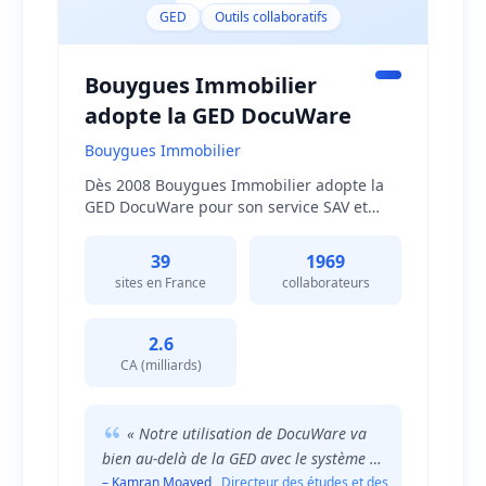
GED
Outils collaboratifs
Bouygues Immobilier
adopte la GED DocuWare
Bouygues Immobilier
Dès 2008 Bouygues Immobilier adopte la
GED DocuWare pour son service SAV et
choisit de l'étendre aux départements
comptabilité et juridique. Au fil des
39
1969
années, l'utilisation de cette solution a
sites en France
collaborateurs
évolué pour s'intégrer pleinement dans la
stratégie de transformation digitale de
l'entreprise.
2.6
CA (milliards)
« Notre utilisation de DocuWare va
bien au-delà de la GED avec le système de
workflow. Cela génère de la valeur.
– Kamran Moayed
, Directeur des études et des