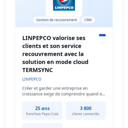
Gestion de recouvrement
CRM
LINPEPCO valorise ses
clients et son service
recouvrement avec la
solution en mode cloud
TERMSYNC
LINPEPCO
Créer et garder une entreprise en
croissance exige de comprendre quand et
comment faire face aux difficultés
potentielles, transformant ainsi ce qui
25 ans
3 800
pourrait être une faiblesse en force
franchise Pepsi-Cola
clients connectés
stratégique.En tant que franchise de
Pepsi-Cola depuis 25 ans dans le secteur