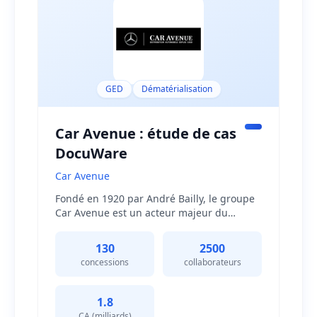
GED
Dématérialisation
Car Avenue : étude de cas
DocuWare
Car Avenue
Fondé en 1920 par André Bailly, le groupe
Car Avenue est un acteur majeur du
secteur automobile avec environ 130
concessions réparties en Belgique, au
130
2500
Luxembourg, en France et en Suisse. Fort
concessions
collaborateurs
de 2500 collaborateurs, le groupe a
récemment enregistré un chiffre d'affaires
annuel impressionnant de 1,8 milliard
1.8
d'euros. Depuis 2021, les sept
CA (milliards)