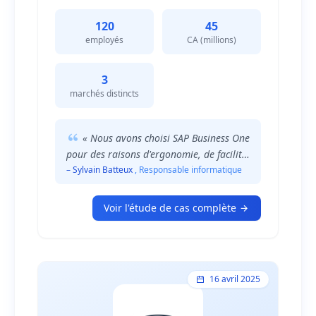
marchés distincts : l'industrie, la grande
distribution et le négoce. Face aux défis de
120
45
la gestion de ces activités variées, Norsilk
employés
CA (millions)
digitalise l'ensemble de son activité en
s'appuyant sur SAP Business One, version
pour SAP HANA.
3
marchés distincts
« Nous avons choisi SAP Business One
pour des raisons d'ergonomie, de facilité
d'installation et de rapidité d'installation.
– Sylvain Batteux
, Responsable informatique
»
Voir l'étude de cas complète
16 avril 2025