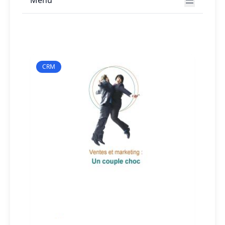
Menu
déploiement CRM, ces documents vous aideront
à comprendre les enjeux essentiels comme la
gestion du changement, l'intégration aux
systèmes existants, la personnalisation des
workflows et le ROI attendu. Chez Celge, nous
mettons gratuitement à votre disposition ces
CRM
guides stratégiques pour compléter
l'accompagnement de nos experts et vous
garantir une décision éclairée, adaptée aux
besoins spécifiques de votre entreprise.