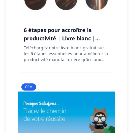
6 étapes pour accroître la
productivité | Livre blanc |
CELGE
Téléchargez notre livre blanc gratuit sur
les 6 étapes essentielles pour améliorer la
productivité manufacturière grâce aux
technologies GRC et mégadonnées.
CRM