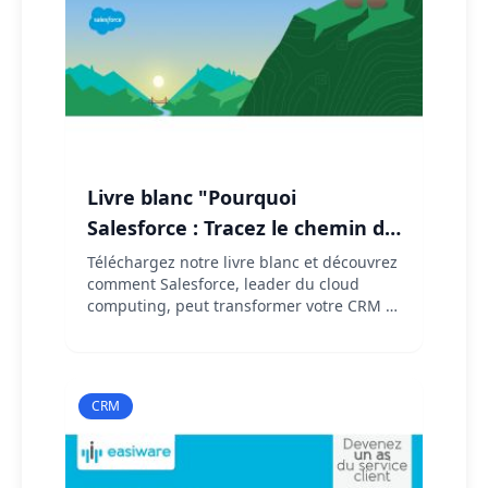
Livre blanc "Pourquoi
Salesforce : Tracez le chemin de
votre réussite" | CELGE
Téléchargez notre livre blanc et découvrez
comment Salesforce, leader du cloud
computing, peut transformer votre CRM et
accélérer la réussite de votre entreprise.
CRM