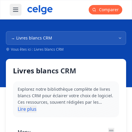
Comparer
Ouvrir le menu principal
Navigation dans l'arborescence
Vous êtes ici : Livres blancs CRM
Livres blancs CRM
Explorez notre bibliothèque complète de livres
blancs CRM pour éclairer votre choix de logiciel.
Ces ressources, souvent rédigées par les
éditeurs eux-mêmes, vous offrent un aperçu
Lire plus
approfondi des fonctionnalités, des meilleures
pratiques d'implémentation et des études de
cas concrets. Avant de vous engager dans un