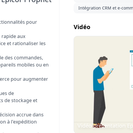
Intégration CRM et e-com
tionnalités pour
Vidéo
 rapide aux
ce et rationaliser les
ide des commandes,
Visionner
ppareils mobiles ou en
la vidéo
merce pour augmenter
ues de
s de stockage et
écision accrue dans
on à l'expédition
Vidéo présentation Ep