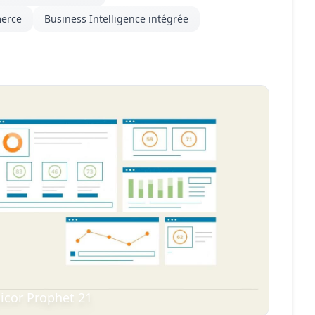
merce
Business Intelligence intégrée
icor Prophet 21