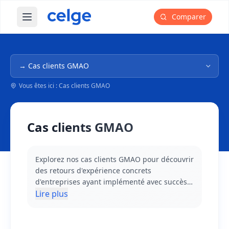
Comparer
Ouvrir le menu principal
Navigation dans l'arborescence
Vous êtes ici : Cas clients GMAO
Cas clients GMAO
Explorez nos cas clients GMAO pour découvrir
des retours d'expérience concrets
d'entreprises ayant implémenté avec succès
leur solution de maintenance. Ces études de
Lire plus
cas détaillent les problématiques initiales, les
critères de choix, les défis d'implémentation
et surtout les bénéfices mesurables obtenus.