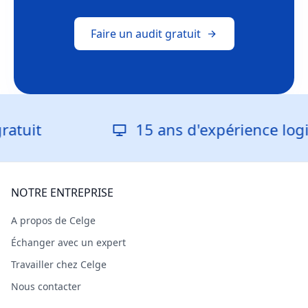
Faire un audit gratuit
tuit
15 ans d'expérience logici
NOTRE ENTREPRISE
A propos de Celge
Échanger avec un expert
Travailler chez Celge
Nous contacter