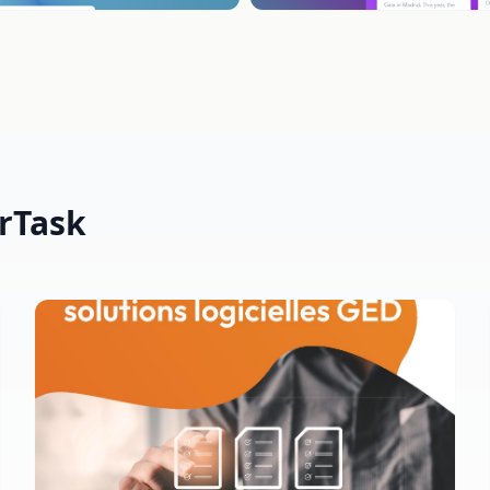
erTask