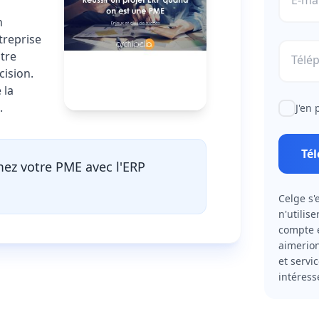
E-mai
n
treprise
otre
Télé
cision.
 la
.
J'en 
Té
mez votre PME avec l'ERP
Celge s'
n'utilis
compte e
aimerion
et servi
intéress