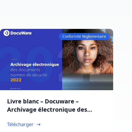
Conformité Réglementaire
Livre blanc – Docuware –
Archivage électronique des
documents : Règles de sécurité,
Télécharger
normes et protection des