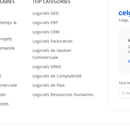
LAIRES
TOP CATÉGORIES
Logiciels GED
Celge,
s temps &
Logiciels ERP
Logiciels CRM
projets
V
Logiciels Facturation
S
commande
Logiciels de Gestion
s
Commerciale
R
Logiciels GPAO
é
Logiciels de Comptabilité
Tous le
mmerciale
Logiciels de Paie
isés
Logiciels Ressources Humaines
istes