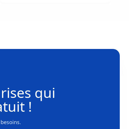
données
rises
qui
tuit !
 besoins.