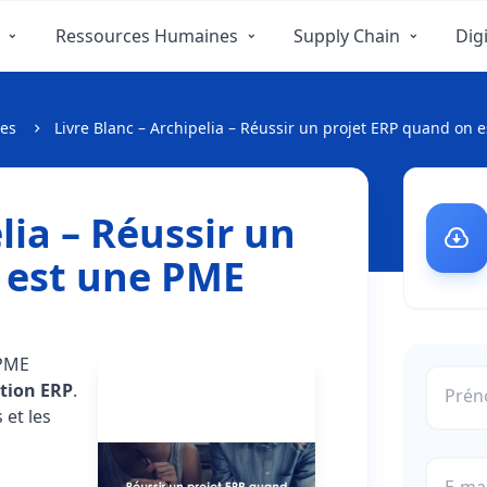
Ressources Humaines
Supply Chain
Digi
tes
Livre Blanc – Archipelia – Réussir un projet ERP quand on 
lia – Réussir un
 est une PME
 PME
tion ERP
.
Pré
 et les