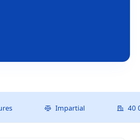
Impartial
40 000+ en