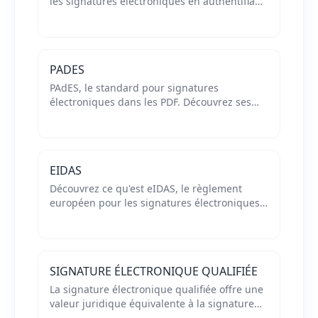
les signatures électroniques en authentifiant
le signataire. Découvrez son fonctionnement
et son rôle dans la conformité légale des
signatures.
PADES
PAdES, le standard pour signatures
électroniques dans les PDF. Découvrez ses
caractéristiques, avantages et conformité
avec eIDAS pour la validation et conservation
à long terme des documents.
EIDAS
Découvrez ce qu'est eIDAS, le règlement
européen pour les signatures électroniques
et services de confiance. Niveaux de
signatures, exigences légales et impacts
pour les entreprises.
SIGNATURE ÉLECTRONIQUE QUALIFIÉE
La signature électronique qualifiée offre une
valeur juridique équivalente à la signature
manuscrite en Europe. Découvrez ses