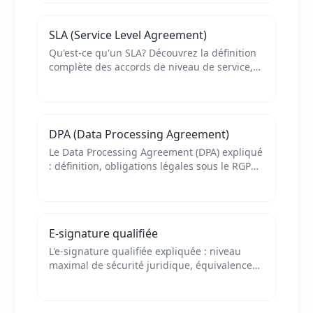
CLM modernes.
SLA (Service Level Agreement)
Qu'est-ce qu'un SLA? Découvrez la définition
complète des accords de niveau de service,
leurs composants essentiels et leur
importance dans la gestion des relations
contractuelles.
DPA (Data Processing Agreement)
Le Data Processing Agreement (DPA) expliqué
: définition, obligations légales sous le RGPD
et éléments essentiels de ces contrats
spécifiques au traitement des données
personnelles.
E-signature qualifiée
L'e-signature qualifiée expliquée : niveau
maximal de sécurité juridique, équivalence
légale à la signature manuscrite selon eIDAS
et prérequis techniques pour sa mise en
œuvre.