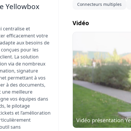
de Yellowbox
Connecteurs multiples
Vidéo
 centralise et
er efficacement votre
l s’adapte aux besoins de
 conçues pour les
Visionner
lient. La solution
la vidéo
tion via de nombreux
mation, signature
anet permettant à vos
der à des documents,
t une meilleure
agne vos équipes dans
s, le pilotage
tickets et l’amélioration
Vidéo présentation Y
articulièrement
outil sans