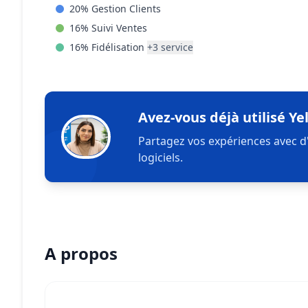
20
%
Gestion Clients
16
%
Suivi Ventes
16
%
Fidélisation
+
3
service
Avez-vous déjà utilisé Y
Partagez vos expériences avec d
logiciels.
A propos