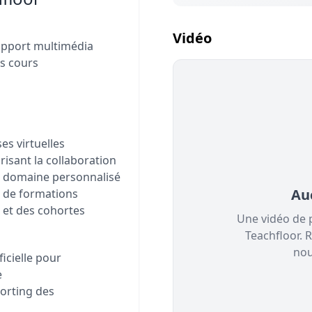
Vidéo
support multimédia
es cours
es virtuelles
isant la collaboration
t domaine personnalisé
Au
e de formations
s et des cohortes
Une vidéo de 
Teachfloor. 
nou
ficielle pour
e
porting des