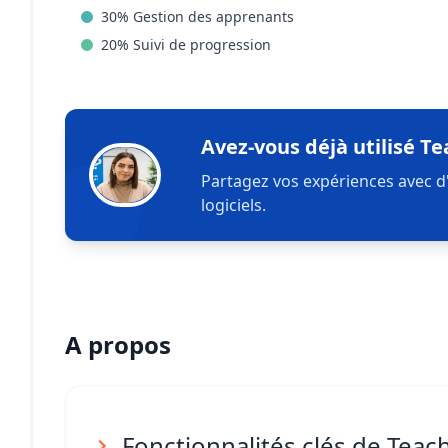
30
%
Gestion des apprenants
20
%
Suivi de progression
Avez-vous déjà utilisé Te
Partagez vos expériences avec d
logiciels.
A propos
Fonctionnalités clés de Teac