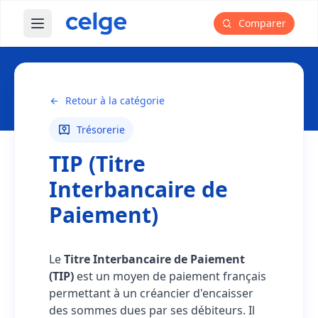
Comparer
Ouvrir le menu principal
Glossaire
TIP (Titre Interbancaire de Paiement)
Retour à la catégorie
Trésorerie
TIP (Titre
Interbancaire de
Paiement)
Le
Titre Interbancaire de Paiement
(TIP)
est un moyen de paiement français
permettant à un créancier d'encaisser
des sommes dues par ses débiteurs. Il