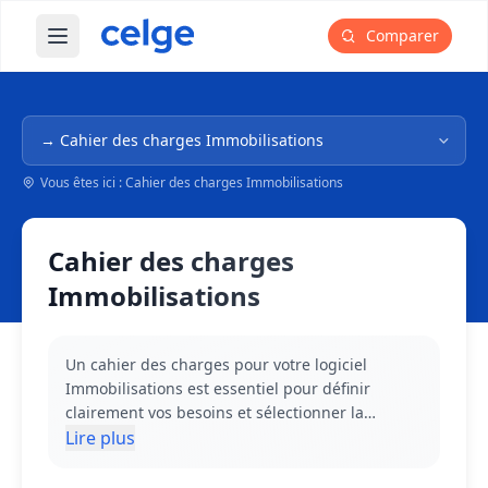
Comparer
Ouvrir le menu principal
Navigation dans l'arborescence
Vous êtes ici : Cahier des charges Immobilisations
Cahier des charges
Immobilisations
Un cahier des charges pour votre logiciel
Immobilisations est essentiel pour définir
clairement vos besoins et sélectionner la
solution adaptée à votre entreprise. Nos
Lire plus
modèles prêts à l'emploi vous guident dans
l'identification des fonctionnalités