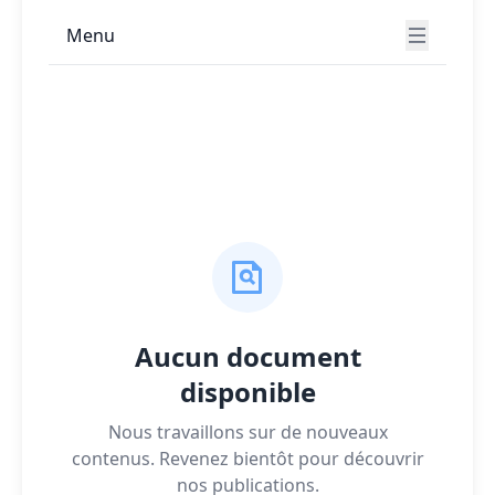
indispensables : suivi des amortissements,
Menu
gestion des inventaires, conformité comptable
et fiscale, ou intégration avec votre ERP.
Téléchargez ces ressources pour structurer
votre démarche d'acquisition, formaliser vos
exigences techniques spécifiques et préparer
efficacement les discussions avec les éditeurs
de logiciels. Une base solide pour un
déploiement réussi qui garantira le suivi
optimal de vos actifs immobilisés.
Aucun document
disponible
Nous travaillons sur de nouveaux
contenus. Revenez bientôt pour découvrir
nos publications.