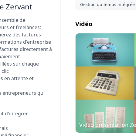
de Zervant
Gestion du temps intégrée
ensemble de
Vidéo
eurs et freelances:
érez des factures
formations d'entreprise
factures directement à
 paiement
Visionner
aillées sur chaque
la vidéo
 clic
es en attente et
es entrepreneurs qui
it d'intégrer
Vidéo présentation Ze
rais
ivi financier