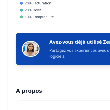
70
%
Facturation
20
%
Devis
10
%
Comptabilité
Avez-vous déjà utilisé Ze
Partagez vos expériences avec d
logiciels.
A propos