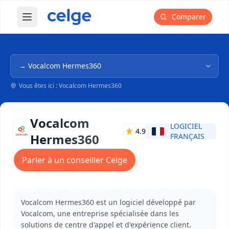
Comparer
Ouvrir le menu principal
Navigation dans l'arborescence
Vous êtes ici : Vocalcom Hermes360
Vocalcom
LOGICIEL
4.9
Hermes360
FRANÇAIS
Parler à un conseiller Celge
Vocalcom Hermes360 est un logiciel développé par
Vocalcom, une entreprise spécialisée dans les
solutions de centre d'appel et d'expérience client.