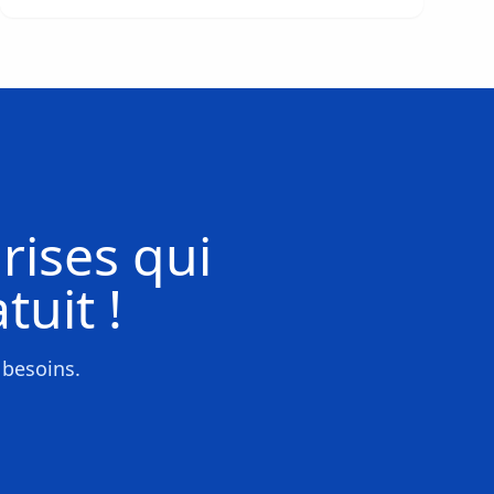
rises
qui
tuit !
 besoins.