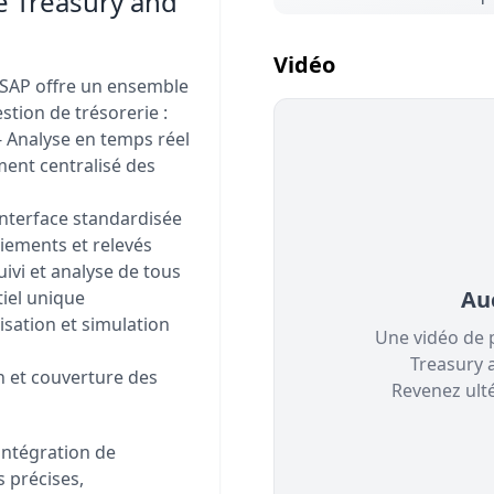
e Treasury and
Vidéo
SAP offre un ensemble
stion de trésorerie :
- Analyse en temps réel
ment centralisé des
Interface standardisée
aiements et relevés
uivi et analyse de tous
Au
tiel unique
isation et simulation
Une vidéo de 
Treasury 
n et couverture des
Revenez ult
intégration de
s précises,