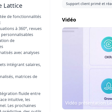
 Lattice
Support client primé et réac
tée de fonctionnalités
Vidéo
:
luations à 360°, revues
s personnalisables
ation de
es
Visionner
atisés avec analyses
la vidéo
ets intégrant salaires,
nalisés, matrices de
ntégration fluide entre
ce intuitive, les
Vidéo présentation La
nnel. Les prochaines
 prédictive, des outils