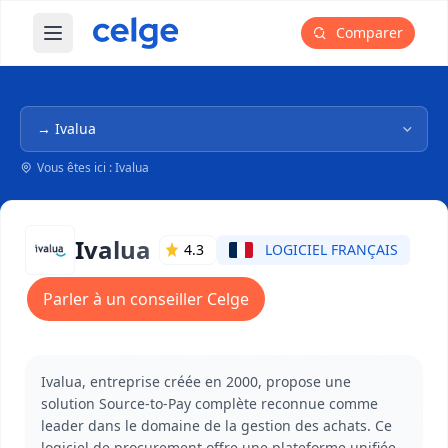
Comparer
Ouvrir le menu principal
Navigation dans l'arborescence
Vous êtes ici : Ivalua
Ivalua
4.3
LOGICIEL FRANÇAIS
Parler à un conseiller Celge
Ivalua, entreprise créée en 2000, propose une
solution Source-to-Pay complète reconnue comme
leader dans le domaine de la gestion des achats. Ce
logiciel de procurement offre une plateforme unifiée