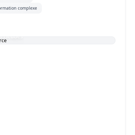
ormation complexe
lasscubes