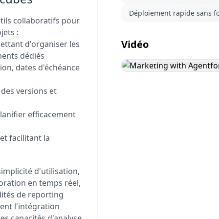
Déploiement rapide sans f
ls collaboratifs pour
jets :
Vidéo
ttant d'organiser les
ments dédiés
Vidéo présentation G
ion, dates d'échéance
 des versions et
Visionner
la vidéo
lanifier efficacement
t facilitant la
mplicité d'utilisation,
boration en temps réel,
lités de reporting
ent l'intégration
des capacités d'analyse