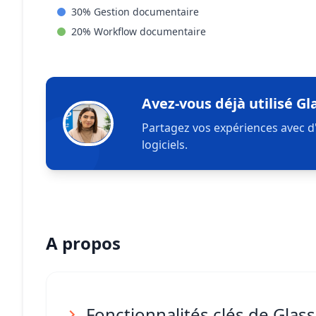
30
%
Gestion documentaire
20
%
Workflow documentaire
Avez-vous déjà utilisé Gl
Partagez vos expériences avec d
logiciels.
A propos
Fonctionnalités clés de Glas