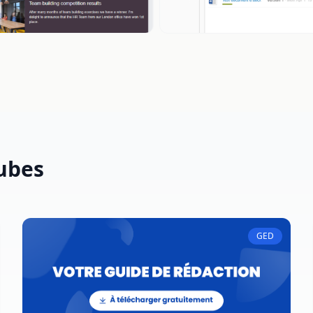
cubes
GED