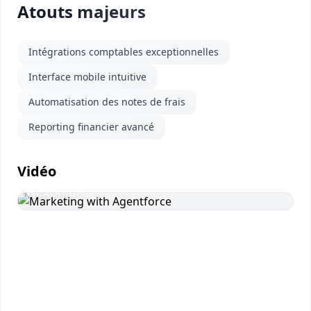
Atouts majeurs
Intégrations comptables exceptionnelles
Interface mobile intuitive
Automatisation des notes de frais
Reporting financier avancé
Vidéo
Vidéo présentation Emburse
Nexonia
Visionner
la vidéo