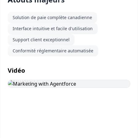
Solution de paie complète canadienne
Interface intuitive et facile d'utilisation
Support client exceptionnel
Conformité réglementaire automatisée
Vidéo
Vidéo présentation Dayforce
Powerpay
Visionner
la vidéo