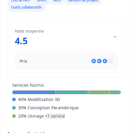
CAO & FAO
GPAO
MES
Gestion de projets
Outils collaboratifs
Note moyenne
4.5
Prix
Services fournis
40
%
Modélisation 3D
30
%
Conception Paramétrique
20
%
Usinage
+
1
service