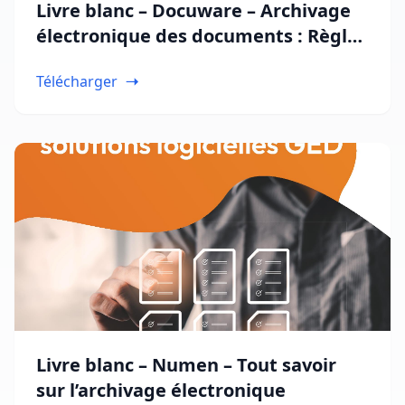
Livre blanc – Docuware – Archivage
électronique des documents : Règles
de sécurité, normes et protection
Télécharger
des données
Livre blanc – Numen – Tout savoir
sur l’archivage électronique