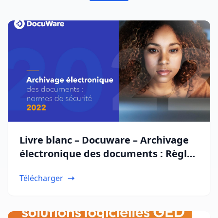
Livre blanc – Docuware – Archivage
électronique des documents : Règles
de sécurité, normes et protection
Télécharger
des données