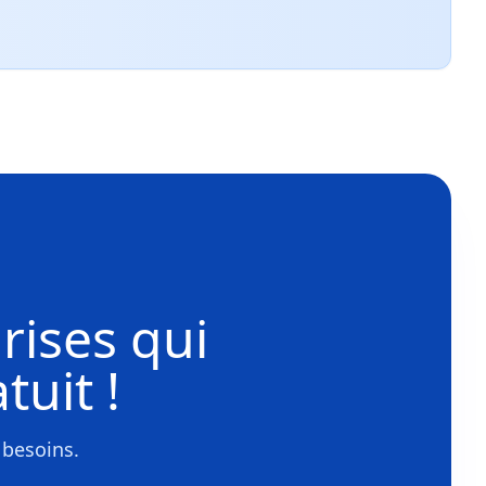
rises
qui
tuit !
 besoins.