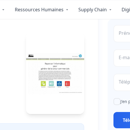
er de la
Ressources Humaines
Supply Chain
Digi
Pré
E-mai
Télé
J'en 
Té