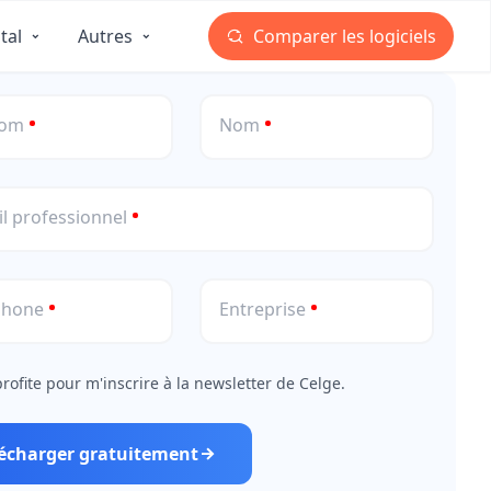
gratuitement le livre blanc.
tal
Autres
Comparer les logiciels
nom
Nom
l professionnel
phone
Entreprise
profite pour m'inscrire à la newsletter de Celge.
lécharger gratuitement