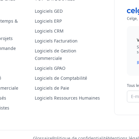
Logiciels GED
Celge,
s temps &
Logiciels ERP
Logiciels CRM
projets
V
Logiciels Facturation
S
commande
Logiciels de Gestion
s
Commerciale
R
Logiciels GPAO
é
Logiciels de Comptabilité
Tous le
mmerciale
Logiciels de Paie
isés
Logiciels Ressources Humaines
istes
Glossaire
Politique de confidentialité
Mentions léga