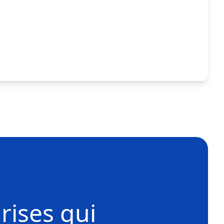
rises
qui