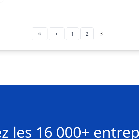
3
1
2
z les
16 000+ entrep