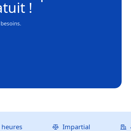
tuit !
 besoins.
es
Impartial
40 000