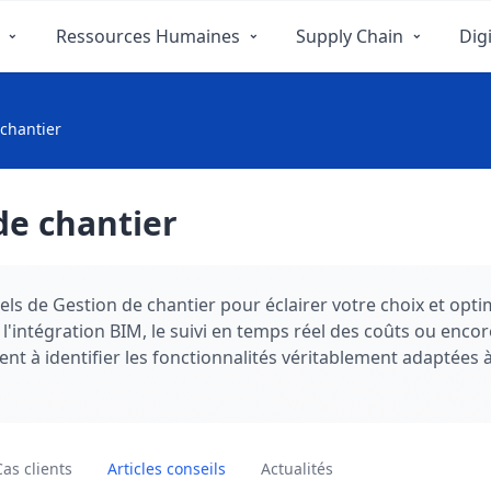
Ressources Humaines
Supply Chain
Digi
 chantier
de chantier
els de Gestion de chantier pour éclairer votre choix et optim
 l'intégration BIM, le suivi en temps réel des coûts ou enco
dent à identifier les fonctionnalités véritablement adaptées 
ndispensable pour préparer sereinement votre transition dig
Cas clients
Articles conseils
Actualités