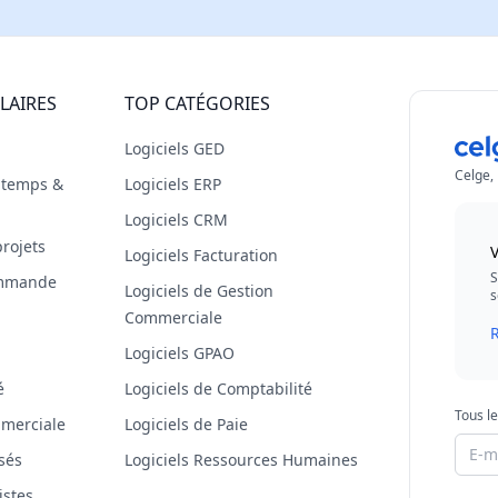
LAIRES
TOP CATÉGORIES
Logiciels GED
Celge,
s temps &
Logiciels ERP
Logiciels CRM
projets
V
Logiciels Facturation
S
commande
Logiciels de Gestion
s
Commerciale
R
Logiciels GPAO
é
Logiciels de Comptabilité
Tous le
mmerciale
Logiciels de Paie
isés
Logiciels Ressources Humaines
istes