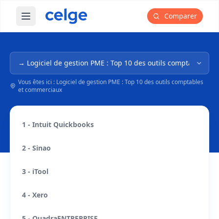
Comparer
Ouvrir le menu principal
Navigation dans l'arborescence
Vous êtes ici : Logiciel de gestion PME : Top 10 des outils comptables
et commerciaux
1 - Intuit Quickbooks
2 - Sinao
3 - iTool
4 - Xero
5 - QuadraENTREPRISE