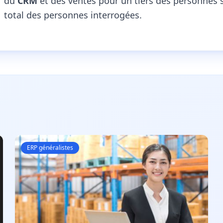
du
CRM
et des ventes pour un tiers des personnes 
total des personnes interrogées.
ERP généralistes