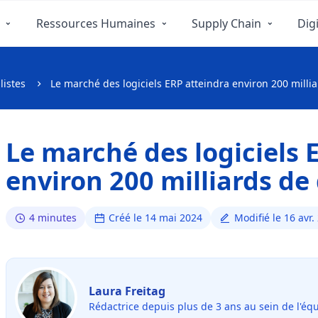
Ressources Humaines
Supply Chain
Digi
listes
Le marché des logiciels ERP atteindra environ 200 milliar
Le marché des logiciels 
environ 200 milliards de 
4 minutes
Créé le 14 mai 2024
Modifié le 16 avr.
Laura Freitag
Rédactrice depuis plus de 3 ans au sein de l'éq