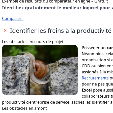
Exemple de résultats du comparateur en ligne – Gratuit
Identifiez gratuitement le meilleur logiciel pour v
Comparer !
Identifier les freins à la productivité
Les obstacles en cours de projet
Posséder un
ca
Néanmoins, cela 
organisation si e
CDD ou bien en
assignés à la mis
Recrutements
ou
pour ne pas que 
Excel
pose aussi
collaborateurs tr
productivité d’entreprise de service, sachez les identifier a
Les obstacles en amont