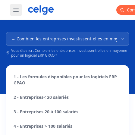
Com
Ouvrir le menu principal
Navigation dans l'arborescence
Vous êtes ici : Combien les entreprises investissent-elles en moyenne
pour un logiciel ERP GPAO ?
1 - Les formules disponibles pour les logiciels ERP
GPAO
2 - Entreprises< 20 salariés
3 - Entreprises 20 à 100 salariés
4 - Entreprises > 100 salariés