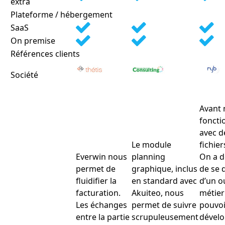
extra
Plateforme / hébergement
SaaS
On premise
Références clients
Société
Avant 
foncti
avec d
Le module
fichier
Everwin nous
planning
On a d
permet de
graphique, inclus
de se 
fluidifier la
en standard avec
d’un ou
facturation.
Akuiteo, nous
métier
Les échanges
permet de suivre
pouvoi
entre la partie
scrupuleusement
dévelo