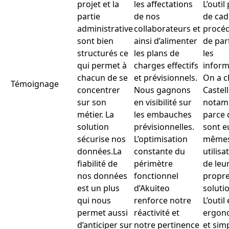
projet et la
les affectations
L’outi
partie
de nos
de cad
administrative
collaborateurs et
procéd
sont bien
ainsi d’alimenter
de par
structurés ce
les plans de
les
qui permet à
charges effectifs
inform
chacun de se
et prévisionnels.
On a c
Témoignage
concentrer
Nous gagnons
Castell
sur son
en visibilité sur
notam
métier. La
les embauches
parce q
solution
prévisionnelles.
sont e
sécurise nos
L’optimisation
même
données.La
constante du
utilisa
fiabilité de
périmètre
de leu
nos données
fonctionnel
propr
est un plus
d’Akuiteo
soluti
qui nous
renforce notre
L’outil 
permet aussi
réactivité et
ergon
d’anticiper sur
notre pertinence
et sim