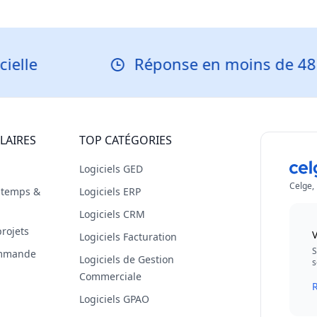
Réponse en moins de 48 heure
LAIRES
TOP CATÉGORIES
Logiciels GED
Celge,
s temps &
Logiciels ERP
Logiciels CRM
projets
V
Logiciels Facturation
S
commande
Logiciels de Gestion
s
Commerciale
R
Logiciels GPAO