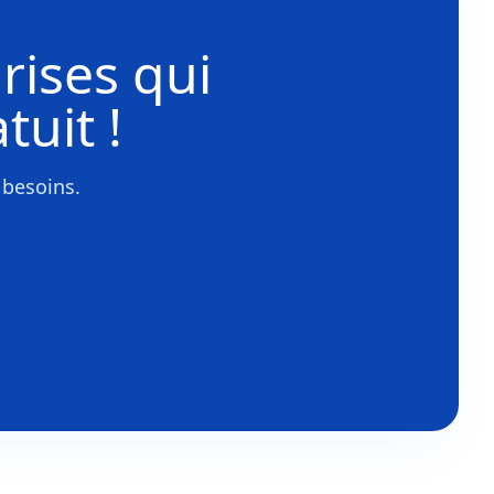
rises
qui
tuit !
 besoins.