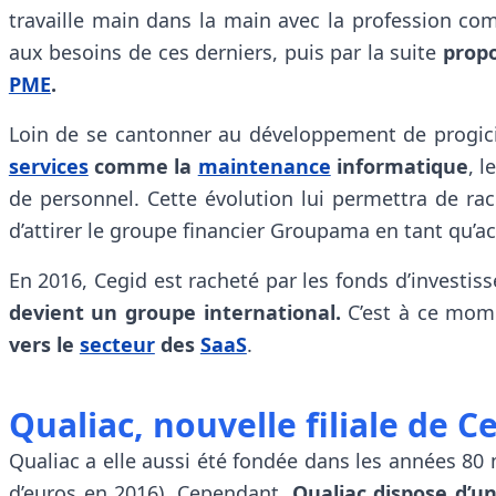
travaille main dans la main avec la profession c
aux besoins de ces derniers, puis par la suite
propo
PME
.
Loin de se cantonner au développement de progi
services
comme la
maintenance
informatique
, l
de personnel. Cette évolution lui permettra de ra
d’attirer le groupe financier Groupama en tant qu’ac
En 2016, Cegid est racheté par les fonds d’investiss
devient un groupe international.
C’est à ce mo
vers le
secteur
des
SaaS
.
Qualiac, nouvelle filiale de C
Qualiac a elle aussi été fondée dans les années 80 
d’euros en 2016). Cependant,
Qualiac dispose d’u