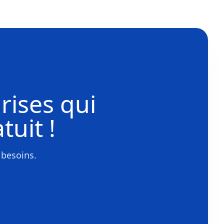
rises
qui
tuit !
 besoins.