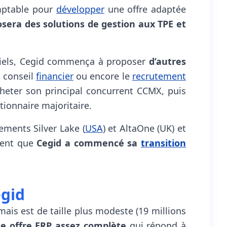
omptable pour
développer
une offre adaptée
sera des solutions de gestion aux TPE et
ciels, Cegid commença à proposer
d’autres
e conseil
financier
ou encore le
recrutement
cheter son principal concurrent CCMX, puis
tionnaire majoritaire.
ements Silver Lake (
USA
) et AltaOne (UK) et
ment que
Cegid a commencé
sa
transition
egid
mais est de taille plus modeste (19 millions
ne offre ERP assez complète
qui répond à