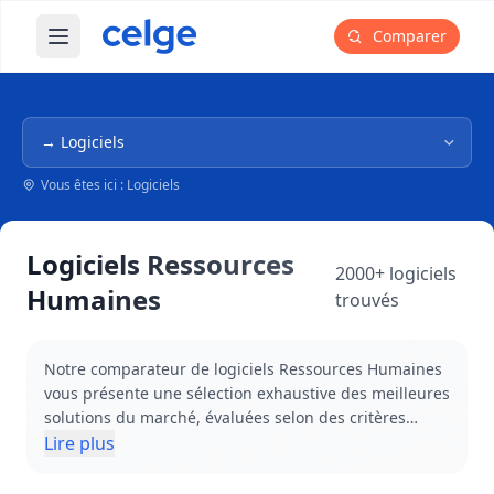
Comparer
Ouvrir le menu principal
Navigation dans l'arborescence
Vous êtes ici : Logiciels
Logiciels Ressources
2000+ logiciels
Humaines
trouvés
Notre comparateur de logiciels Ressources Humaines
vous présente une sélection exhaustive des meilleures
solutions du marché, évaluées selon des critères
rigoureux par nos experts indépendants. Que vous
Lire plus
recherchiez un SIRH complet, un logiciel de paie
fiable, une solution de gestion des notes de frais ou