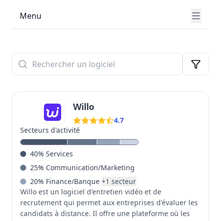
un outil de recrutement performant, notre plateforme
Menu
vous aide à identifier rapidement les solutions
adaptées à vos besoins spécifiques. Chaque logiciel
est noté sur son rapport qualité-prix, son ergonomie,
la richesse de ses fonctionnalités, ses capacités
d'intégration avec votre écosystème existant, la
qualité de son support client et son potentiel
d'évolution. Notre approche impartiale vous permet
de comparer objectivement les différentes options
Willo
disponibles et d'identifier les avantages
concurrentiels de chaque solution. Gagnez un temps
4.7
précieux dans votre processus de sélection et
Secteurs d'activité
bénéficiez gratuitement des conseils personnalisés de
nos experts pour choisir le logiciel RH idéal pour votre
40
%
Services
organisation.
25
%
Communication/Marketing
20
%
Finance/Banque
+
1
secteur
Willo est un logiciel d'entretien vidéo et de
recrutement qui permet aux entreprises d'évaluer les
candidats à distance. Il offre une plateforme où les