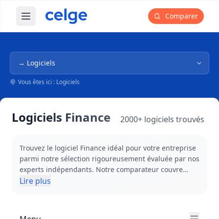
Comparer
Ouvrir le menu principal
Navigation dans l'arborescence
Vous êtes ici : Logiciels
Logiciels Finance
2000+ logiciels trouvés
Trouvez le logiciel Finance idéal pour votre entreprise
parmi notre sélection rigoureusement évaluée par nos
experts indépendants. Notre comparateur couvre
l'ensemble des besoins financiers : Business
Lire plus
Intelligence pour analyser vos performances,
solutions de Comptabilité pour sécuriser vos
opérations, outils de Facturation pour optimiser votre