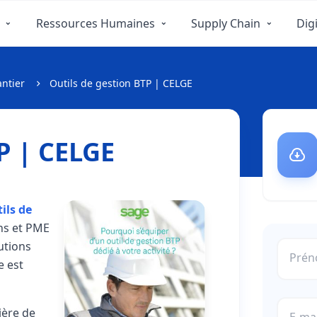
Ressources Humaines
Supply Chain
Digi
antier
Outils de gestion BTP | CELGE
P | CELGE
ils de
ns et PME
utions
Pré
e est
ière de