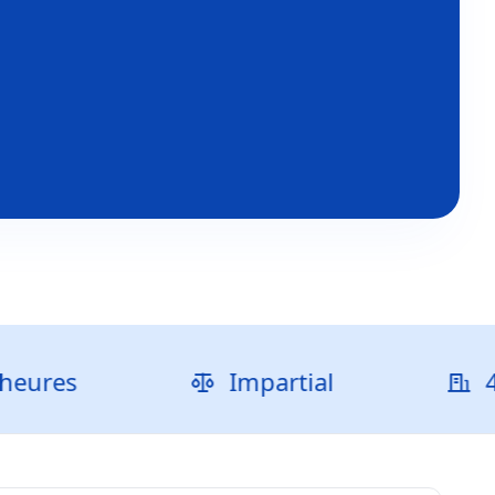
Impartial
40 000+ 