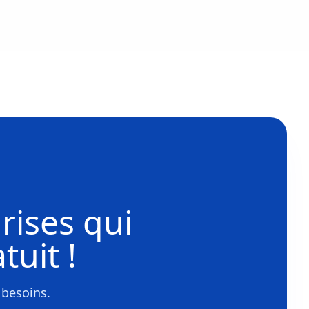
rises
qui
tuit !
 besoins.