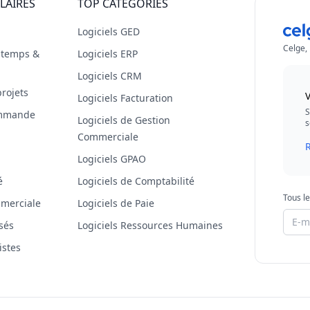
LAIRES
TOP CATÉGORIES
Logiciels GED
Celge,
s temps &
Logiciels ERP
Logiciels CRM
projets
V
Logiciels Facturation
S
commande
Logiciels de Gestion
s
Commerciale
R
Logiciels GPAO
é
Logiciels de Comptabilité
Tous le
mmerciale
Logiciels de Paie
isés
Logiciels Ressources Humaines
istes