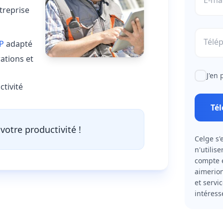
E-mai
treprise
Télé
TP
adapté
ations et
J'en 
ctivité
Té
votre productivité !
Celge s'
n'utilis
compte e
aimerion
et servi
intéress