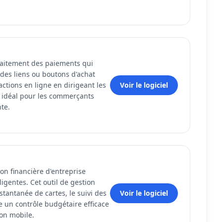
raitement des paiements qui
des liens ou boutons d'achat
sactions en ligne en dirigeant les
Voir le logiciel
, idéal pour les commerçants
te.
on financière d'entreprise
igentes. Cet outil de gestion
tantanée de cartes, le suivi des
Voir le logiciel
re un contrôle budgétaire efficace
ion mobile.