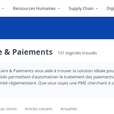
Ressources Humaines
Supply Chain
Digi
re & Paiements
151 logiciels trouvés
ire & Paiements vous aide à trouver la solution idéale pour
lisés permettent d'automatiser le traitement des paiements, g
mité réglementaire. Que vous soyez une PME cherchant à s
ste de gestion des transactions internationales, notre sél
Cas clients
Articles conseils
Actualités