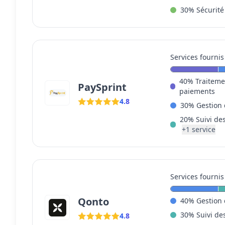
30
%
Sécurité
Services fournis
40
%
Traiteme
PaySprint
paiements
4.8
30
%
Gestion 
20
%
Suivi de
+
1
service
Services fournis
Qonto
40
%
Gestion 
30
%
Suivi de
4.8