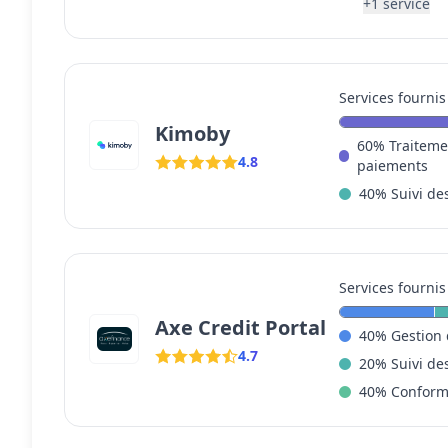
+
1
service
Services fournis
Kimoby
60
%
Traiteme
4.8
paiements
40
%
Suivi de
Services fournis
Axe Credit Portal
40
%
Gestion 
4.7
20
%
Suivi de
40
%
Conform