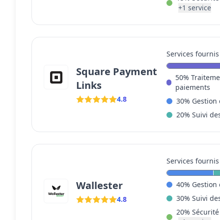
+
1
service
Services fournis
Square Payment
50
%
Traiteme
Links
paiements
4.8
30
%
Gestion 
20
%
Suivi de
Services fournis
Wallester
40
%
Gestion 
30
%
Suivi de
4.8
20
%
Sécurité