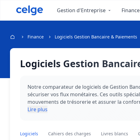
Gestion d'Entreprise
Finance
Finance
Logiciels Gestion Bancaire & Paiements
Logiciels Gestion Bancai
Notre comparateur de logiciels de Gestion Banca
sécuriser vos flux monétaires. Ces outils spécia
mouvements de trésorerie et assurer la confor
grande entreprise nécessitant une solution robu
Lire plus
gestion financière moderne.
Logiciels
Cahiers des charges
Livres blancs