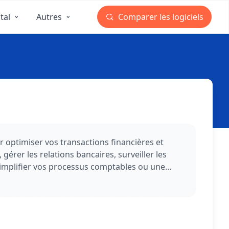
tal
Autres
Comparer les logiciels
 optimiser vos transactions financières et
érer les relations bancaires, surveiller les
implifier vos processus comptables ou une
ection couvre tous les besoins en matière de