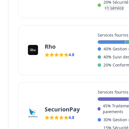
20
%
Sécurité
+
1
service
Services fournis
Rho
40
%
Gestion 
4.8
40
%
Suivi de
20
%
Conform
Services fournis
45
%
Traiteme
SecurionPay
paiements
4.8
30
%
Gestion 
15
%
Sécurité