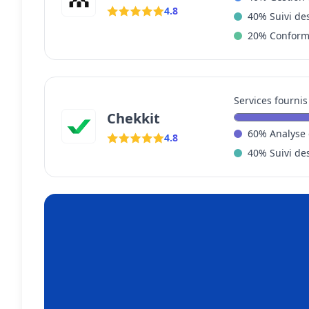
4.8
40
%
Suivi de
20
%
Conform
Services fournis
Chekkit
60
%
Analyse
4.8
40
%
Suivi de