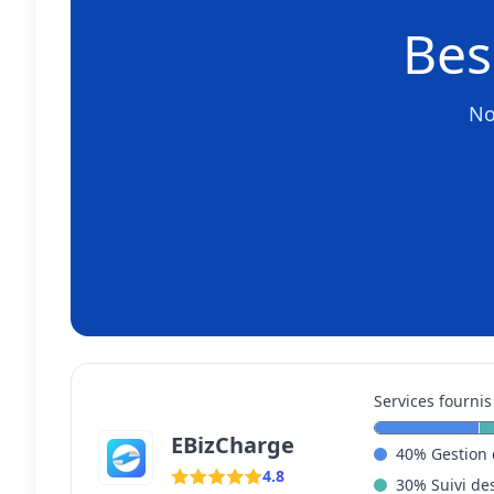
Bes
No
Services fournis
EBizCharge
40
%
Gestion 
4.8
30
%
Suivi de