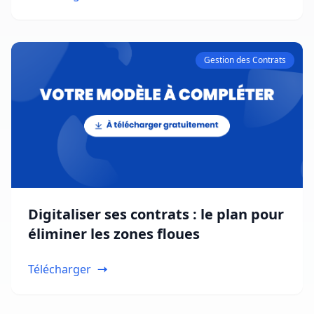
Gestion des Contrats
Digitaliser ses contrats : le plan pour
éliminer les zones floues
Télécharger